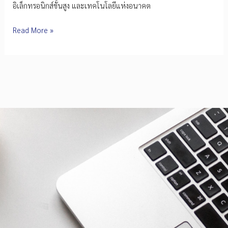
อิเล็กทรอนิกส์ขั้นสูง และเทคโนโลยีแห่งอนาคต
เร่ง
Read More »
สร้าง
กำลัง
คน
PCB
Design
รองรับ
อุตสาหกรรม
เซ
มิ
คอนดักเตอร์
ไทย
เชื่อม
ทักษะ
สู่
เทคโนโลยี
AI