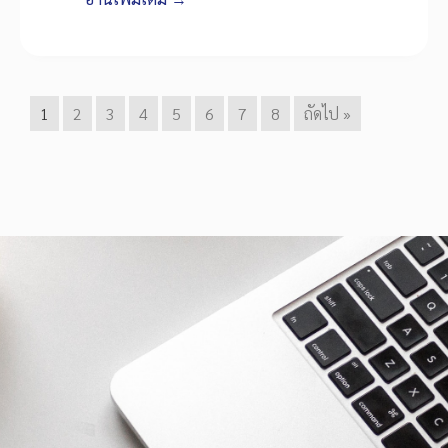
1
2
3
4
5
6
7
8
ถัดไป »