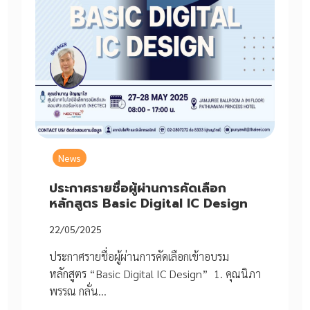
News
ประกาศรายชื่อผู้ผ่านการคัดเลือก
หลักสูตร Basic Digital IC Design
22/05/2025
ประกาศรายชื่อผู้ผ่านการคัดเลือกเข้าอบรม
หลักสูตร “Basic Digital IC Design” 1. คุณนิภา
พรรณ กลั่น…