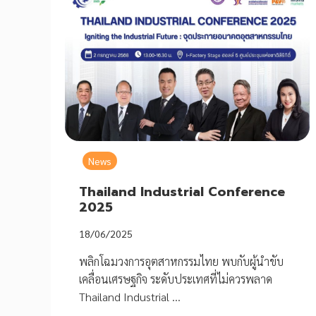
News
Thailand Industrial Conference
2025
18/06/2025
พลิกโฉมวงการอุตสาหกรรมไทย พบกับผู้นำขับ
เคลื่อนเศรษฐกิจ ระดับประเทศที่ไม่ควรพลาด
Thailand Industrial …