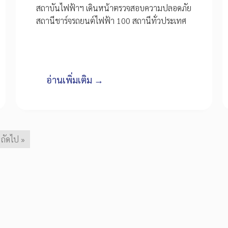
สถาบันไฟฟ้าฯ เดินหน้าตรวจสอบความปลอดภัย
สถานีชาร์จรถยนต์ไฟฟ้า 100 สถานีทั่วประเทศ
อ่านเพิ่มเติม →
ถัดไป »