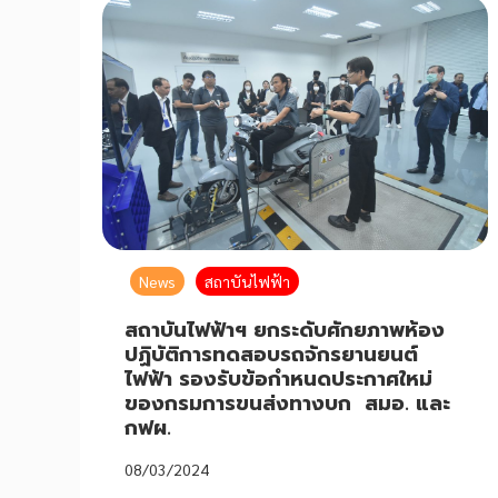
News
สถาบันไฟฟ้า
สถาบันไฟฟ้าฯ ยกระดับศักยภาพห้อง
ปฏิบัติการทดสอบรถจักรยานยนต์
ไฟฟ้า รองรับข้อกำหนดประกาศใหม่
ของกรมการขนส่งทางบก สมอ. และ
กฟผ.
08/03/2024