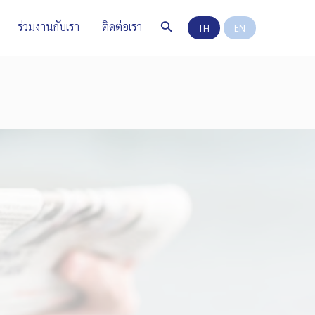
Search
ร่วมงานกับเรา
ติดต่อเรา
TH
EN