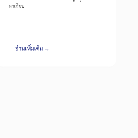
อาเซียน
อ่านเพิ่มเติม →