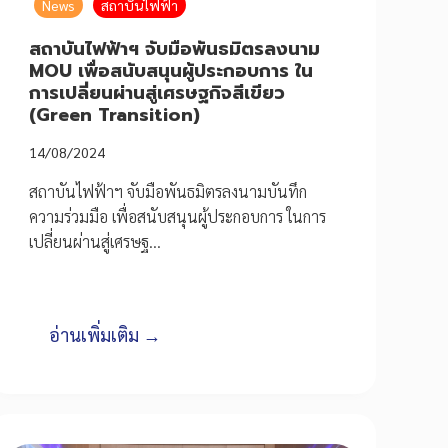
News
สถาบันไฟฟ้า
สถาบันไฟฟ้าฯ จับมือพันธมิตรลงนาม
MOU เพื่อสนับสนุนผู้ประกอบการ ใน
การเปลี่ยนผ่านสู่เศรษฐกิจสีเขียว
(Green Transition)
14/08/2024
สถาบันไฟฟ้าฯ จับมือพันธมิตรลงนามบันทึก
ความร่วมมือ เพื่อสนับสนุนผู้ประกอบการ ในการ
เปลี่ยนผ่านสู่เศรษฐ…
อ่านเพิ่มเติม →