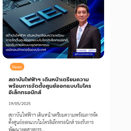
News
สถาบันไฟฟ้าฯ เดินหน้าเตรียมความ
พร้อมการจัดตั้งศูนย์ออกแบบไมโคร
อิเล็กทรอนิกส์
19/05/2025
สถาบันไฟฟ้าฯ เดินหน้าเตรียมความพร้อมการจัด
ตั้งศูนย์ออกแบบไมโครอิเล็กทรอนิกส์ รองรับการ
พัฒนาอุตสาหกรร…