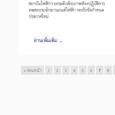
สถาบันไฟฟ้าฯ ยกระดับศักยภาพห้องปฏิบัติการ
ทดสอบรถจักรยานยนต์ไฟฟ้า รองรับข้อกำหนด
ประกาศใหม่
อ่านเพิ่มเติม →
« ก่อนหน้า
1
2
3
4
5
6
7
8