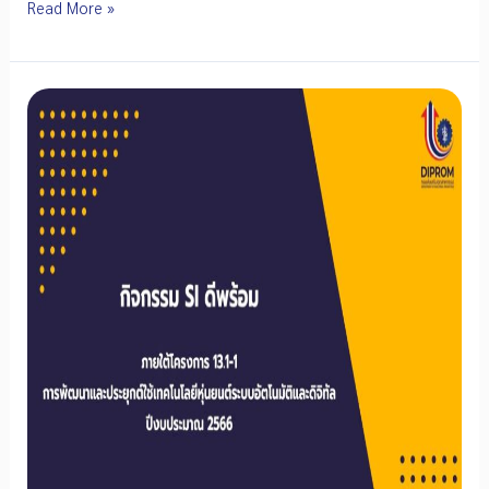
กิจกรรม
Read More »
ดี
พร้อม
พัฒนา
และ
ประยุกต์
ใช้
เทคโนโลยี
หุ่น
ยนต์
ระบบ
อัตโนมัติ
และ
ดิจิทัล