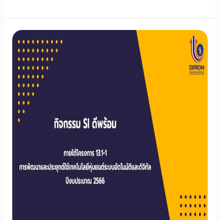
ดี
พร้อม
พัฒนา
และ
ประยุกต์
ใช้
เทคโนโลยี
หุ่น
ยนต์
ระบบ
อัตโนมัติ
และ
ดิจิทัล