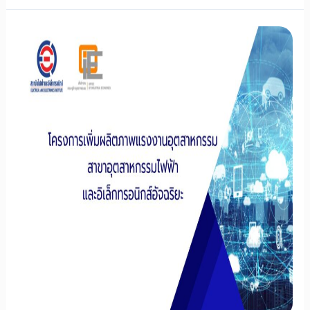
บุคลากร
ด้าน
เทคโนโลยี
หุ่น
ยนต์
ระบบ
อัตโนมัติ
และ
ดิจิทัล