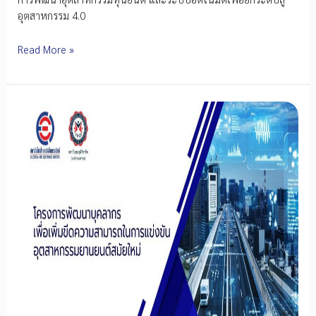
อุตสาหกรรม 4.0
โครงการ
Read More »
พัฒนา
อุตสาหกรรม
หุ่น
ยนต์
และ
ระบบ
อัตโนมัติ
เพื่อ
ยก
ระดับ
สู่
อุตสาหกรรม
4.0