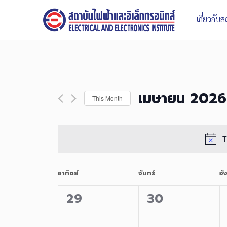
Skip
to
เกี่ยวกับ
content
เมษายน 2026
This Month
Select
date.
T
Calendar
อาทิตย์
จันทร์
อั
0
0
29
30
of
events,
events,