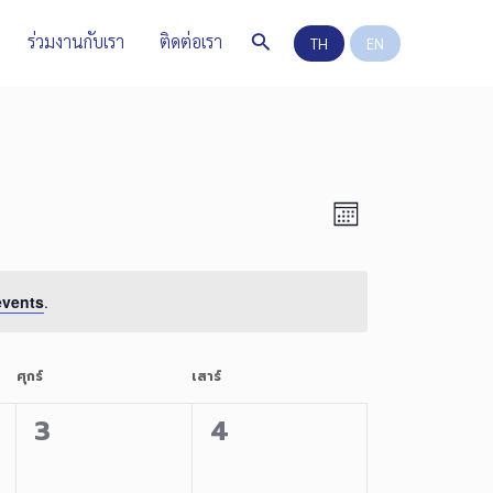
Search
ร่วมงานกับเรา
ติดต่อเรา
TH
EN
Views
Event
Month
Views
Navig
events
.
Naviga
ศุกร์
เสาร์
0
0
3
4
events,
events,