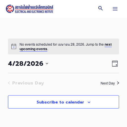
Skip
Search
to
Mai
content
Men
No events scheduled for เมษายน 28, 2026. Jump to the
next
upcoming events
.
Vie
Even
4/28/2026
Day
Vie
Navi
Select
Navi
date.
Previous Day
Next Day
Subscribe to calendar