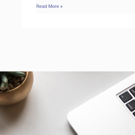
เจาะ
Read More »
ลึก
การ
ทดสอบ
สาย
ไฟฟ้า
มาตรฐาน
สากล
ยก
ระดับ
ความ
ปลอดภัย
ผลิตภัณฑ์
ไทย
สู่
ตลาด
โลก