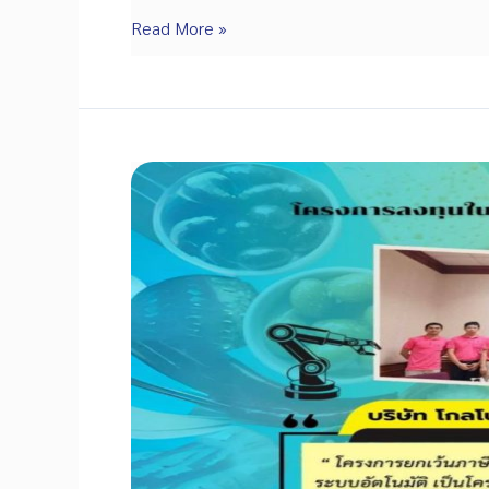
EEI
Read More »
สนับสนุน
Smart
Air
Management
ใช้
AI
จัดการ
คุณภาพ
อากาศ
ใน
อาคาร
หนุน
ผู้
ประกอบ
การ
รับ