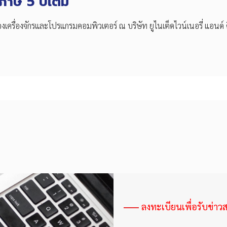
าษี 5 ปีเต็ม
เครื่องจักรและโปรแกรมคอมพิวเตอร์ ณ บริษัท ยูไนเต็ดไวน์เนอรี่ แอนด์ ดิสท
ลงทะเบียนเพื่อรับข่าว