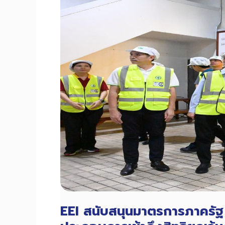
ลงทุน
ระบบ
อัตโนมัติ
รับ
สิทธิ
ยกเว้น
ภาษี
นิติบุคคล
100%
ภาย
ใต้
การ
รับรอง
จาก
EEI
EEI สนับสนุนมาตรการภาครัฐ ล