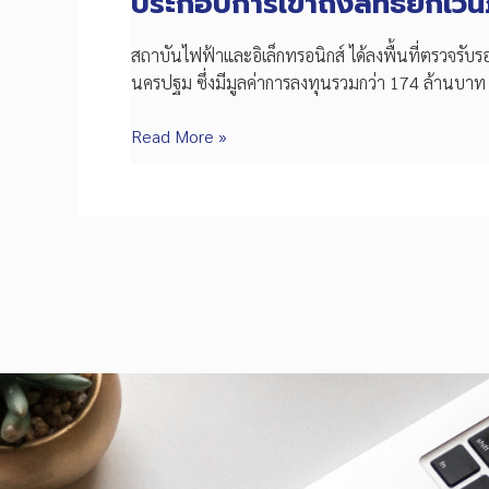
ประกอบการเข้าถึงสิทธิยกเว้นภ
สถาบันไฟฟ้าและอิเล็กทรอนิกส์ ได้ลงพื้นที่ตรวจรับรอง
นครปฐม ซึ่งมีมูลค่าการลงทุนรวมกว่า 174 ล้านบาท
EEI
Read More »
สนับสนุน
มาตรการ
ภาค
รัฐ
ลงพื้น
ที่
ตรวจ
รับรอง
การ
ลงทุน
ระบบ
อัตโนมัติ