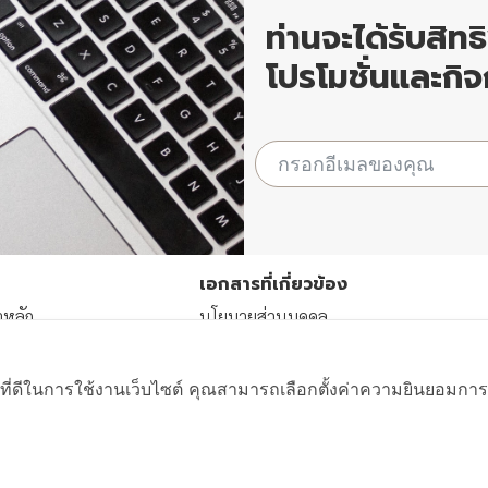
ท่านจะได้รับสิทธ
โปรโมชั่นและก
ู
เอกสารที่เกี่ยวข้อง
าหลัก
นโยบายส่วนบุคคล
การของสถาบัน
นโยบาย Cookie
โครงการ
ที่ดีในการใช้งานเว็บไซต์ คุณสามารถเลือกตั้งค่าความยินยอมการใช้ค
มงานกับเรา
่อเรา