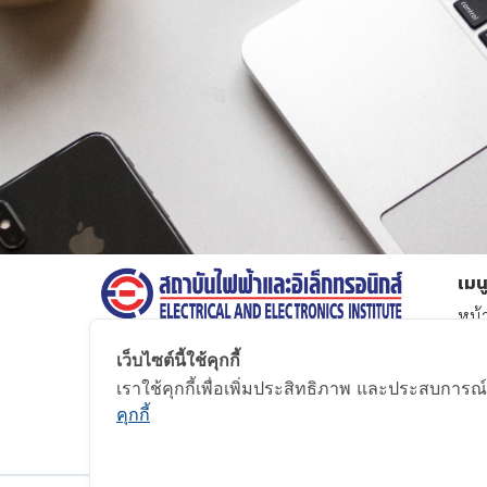
และ
หุ่น
ยนต์
สนับสนุน
ผู้
ประกอบ
การ
เข้า
ถึง
สิทธิ
ยกเว้น
เมน
ภาษี
หน้
5
บริ
ปี
เว็บไซต์นี้ใช้คุกกี้
เต็ม
งาน
เราใช้คุกกี้เพื่อเพิ่มประสิทธิภาพ และประสบการณ์
ร่ว
คุกกี้
ติดต