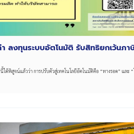
ค่า ลงทุนระบบอัตโนมัติ รับสิทธิยกเว้นภ
ได้พิสูจน์แล้วว่า การปรับตัวสู่เทคโนโลยีอัตโนมัติคือ “ทางรอด” และ “โอก