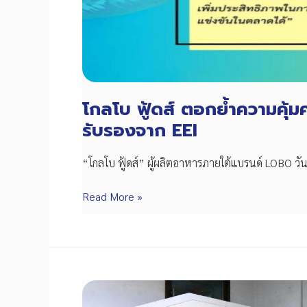
สิทธิ
ยกเว้น
ภาษี
100%
โกลโบ ฟู้ดส์ ตอกย้ำความคุ้ม
รับรองจาก EEI
“โกลโบ ฟู้ดส์” ผู้ผลิตอาหารภายใต้แบรนด์ LOBO วันนี้
โกล
Read More »
โบ
ฟู้ดส์
ตอกย้ำ
ความ
คุ้ม
ค่า