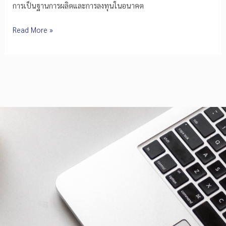
การเป็นฐานการผลิตและการลงทุนในอนาคต
EEI
Read More »
นำ
คณะ
ศึกษา
ดู
งาน
SEMICON
China
2026
ณ
นคร
เซี่ยงไฮ้
เสริม
ศักยภาพ
อุตสาหกรรม
เซ
มิ