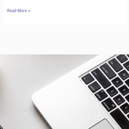
EEI
Read More »
เชื่อม
ความ
ร่วม
มือ
ไทย–
จีน
ด้าน
มาตรฐาน
และ
การ
รับรอง
ผลิตภัณฑ์
หนุน
ผู้
ประกอบ
การ
ไทย