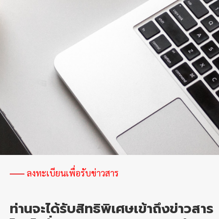
หลักสูตร
และ
เทคโนโลยี
ต้นแบบ
ด้าน
AI
สมรรถนะ
สูง
เพื่อ
ยก
ระดับ
SMEs
ไทย
สู่
อนาคต
ลงทะเบียนเพื่อรับข่าวสาร
ดิจิทัล
ท่านจะได้รับสิทธิพิเศษเข้าถึงข่าวสาร