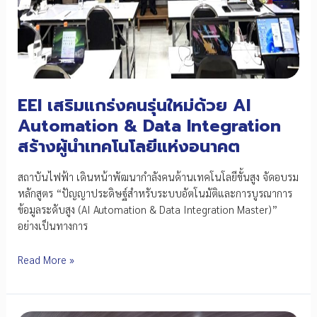
คน
AI
เสริม
ขีด
ความ
สามารถ
EEI เสริมแกร่งคนรุ่นใหม่ด้วย AI
SMEs
ไทย
Automation & Data Integration
สู่
สร้างผู้นำเทคโนโลยีแห่งอนาคต
ยุค
อุตสาหกรรม
สถาบันไฟฟ้า เดินหน้าพัฒนากำลังคนด้านเทคโนโลยีขั้นสูง จัดอบรม
อัจฉริยะ
หลักสูตร “ปัญญาประดิษฐ์สำหรับระบบอัตโนมัติและการบูรณาการ
ข้อมูลระดับสูง (AI Automation & Data Integration Master)”
อย่างเป็นทางการ
EEI
Read More »
เสริม
แกร่ง
คน