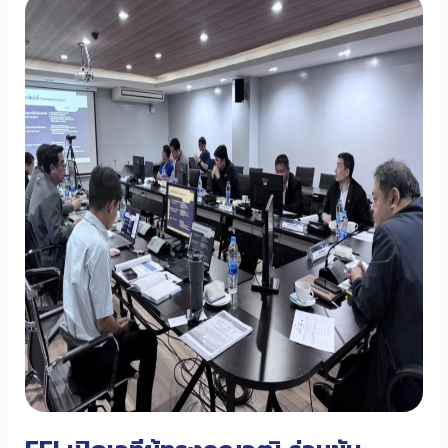
รุ่น
ใหม่
ด้วย
AI
Automation
&
Data
Integration
สร้าง
ผู้นำ
เทคโนโลยี
แห่ง
อนาคต