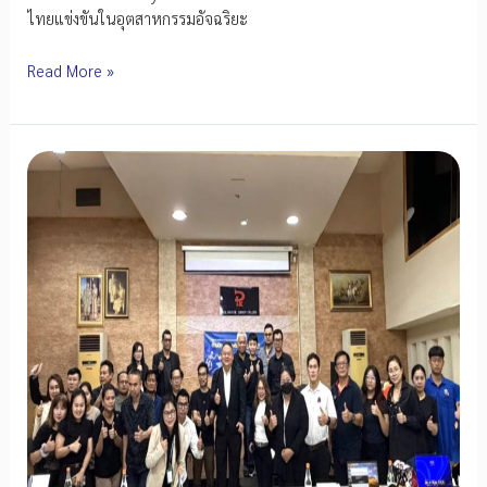
ไทยแข่งขันในอุตสาหกรรมอัจฉริยะ
สถาบัน
Read More »
ไฟฟ้า
และ
อิเล็กทรอนิกส์
จัด
กิจกรรม
“DEMO
Day
พลัง
สมรรถนะ
คน
สู่
ธุรกิจ
อัจฉริยะ”
ยก
ระดับ
กำลัง