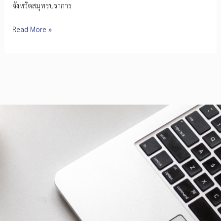
จังหวัดสมุทรปราการ
EEI
Read More »
ผนึก
กสทช.
และ
Depa
ต่อย
อด
มาตรฐาน
Cyber
Security
และ
dSURE
เสริม
ความ
มั่นใจ
ผลิตภัณฑ์
IoT