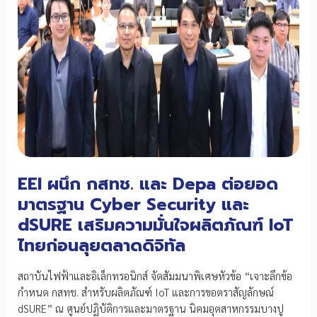
EEI ผนึก กสทช. และ Depa ต่อยอด
มาตรฐาน Cyber Security และ
dSURE เสริมความมั่นใจผลิตภัณฑ์ IoT
ไทยก่อนลุยตลาดดิจิทัล
สถาบันไฟฟ้าและอิเล็กทรอนิกส์ จัดสัมมนาพิเศษหัวข้อ “เจาะลึกข้อ
กำหนด กสทช. สำหรับผลิตภัณฑ์ IoT และการขอตราสัญลักษณ์
dSURE” ณ ศูนย์ปฏิบัติการและมาตรฐาน นิคมอุตสาหกรรมบางปู