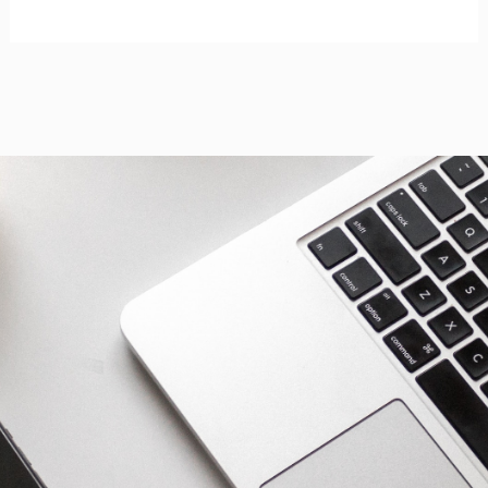
ส่ง
20
ผู้
แทน
อุตสาหกรรม
ไฟฟ้า
และ
อิเล็กทรอนิกส์
ศึกษา
Carbon
Neutrality
ที่
เกาหลีใต้
หนุน
เป้า
หมาย
Net
Zero