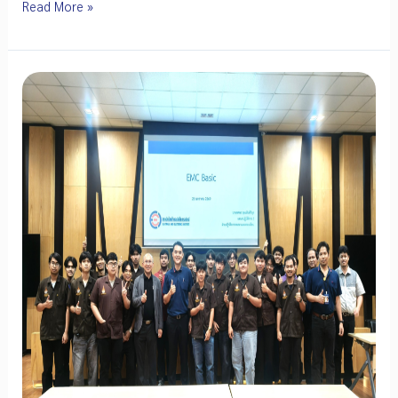
EEI
Read More »
ผนึก
ความ
ร่วม
มือ
ไทย–
เมีย
นมา
ยก
ระดับ
มาตรฐาน
อุตสาหกรรม
ไฟฟ้า
และ
EV
สู่
เวที
สากล