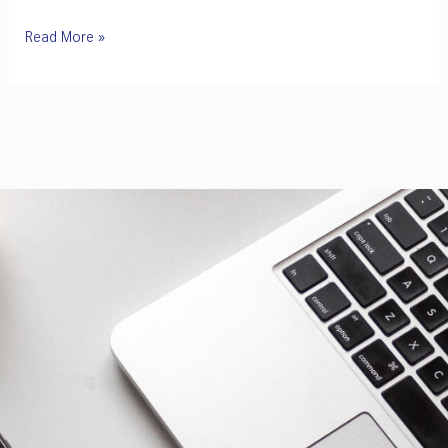
EEI
Read More »
นำ
คณะ
ศึกษา
ดู
งาน
Forth
EMS
เสริม
ศักยภาพ
อุตสาหกรรม
PCBA
และ
พัฒนา
มาตรฐาน
อาชีพ
ไฟฟ้า
และ