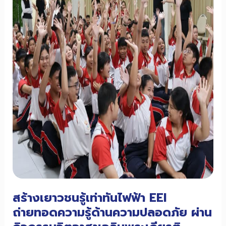
มั่น
เดิน
หน้า
ขับ
เคลื่อน
อุตสาหกรรม
ไฟฟ้า
และ
อิเล็กทรอนิกส์
ไทย
สู่
ความ
ยั่งยืน
สร้างเยาวชนรู้เท่าทันไฟฟ้า EEI
ถ่ายทอดความรู้ด้านความปลอดภัย ผ่าน