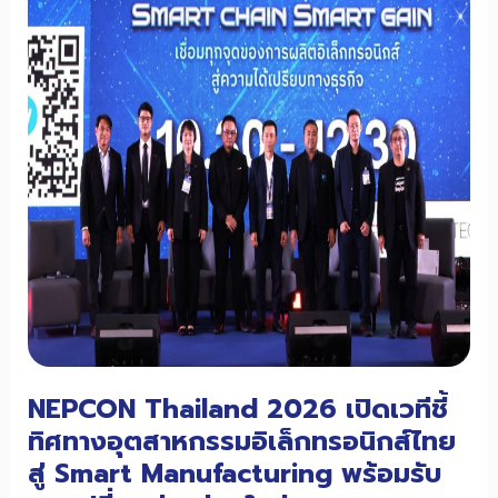
EEI
ถ่ายทอด
เทคโนโลยี
การ
ทดสอบ
EV
และ
สถานี
อัด
ประจุ
สู่
ผู้
เชี่ยวชาญ
NIA
NEPCON Thailand 2026 เปิดเวทีชี้
ทิศทางอุตสาหกรรมอิเล็กทรอนิกส์ไทย
สู่ Smart Manufacturing พร้อมรับ