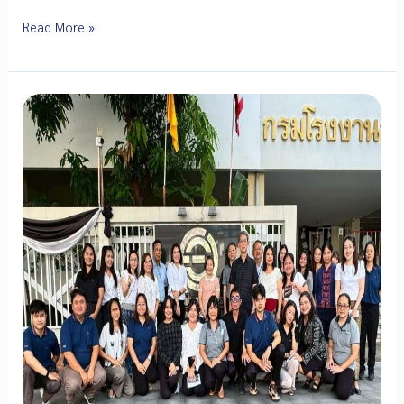
28
Read More »
ปี
แห่ง
การ
ขับ
เคลื่อน
อุตสาหกรรม
ไทย
EEI
เดิน
หน้า
วาง
ยุทธศาสตร์
ใหม่
สู่
การ
เติบโต
อย่าง
ยั่งยืน