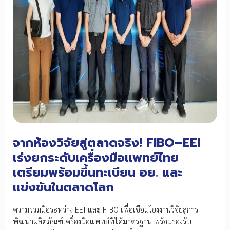
เชื่อม
ทักษะ
สู่
เทคโนโลยี
AI
และ
อิเล็กทรอนิกส์
ขั้น
สูง
จากห้องวิจัยสู่ตลาดจริง! FIBO–EEI
เร่งยกระดับเครื่องมือแพทย์ไทย
เตรียมพร้อมขึ้นทะเบียน อย. และ
แข่งขันในตลาดโลก
ความร่วมมือระหว่าง EEI และ FIBO เพื่อเชื่อมโยงงานวิจัยสู่การ
พัฒนาผลิตภัณฑ์เครื่องมือแพทย์ที่ได้มาตรฐาน พร้อมรองรับ