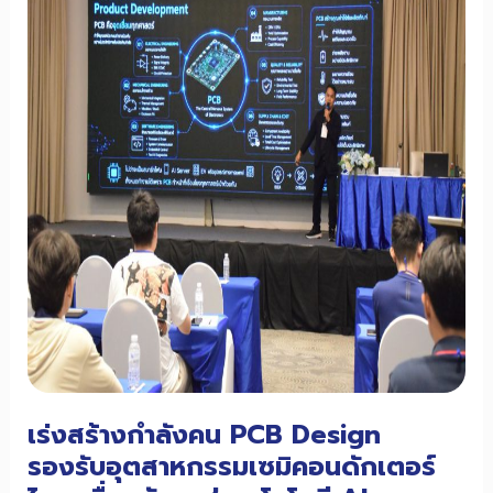
การ
ผลิต
แห่ง
อนาคต
พร้อม
ขับ
เคลื่อน
อุตสาหกรรม
ไทย
สู่
ยุค
ใหม่
เร่งสร้างกำลังคน PCB Design
รองรับอุตสาหกรรมเซมิคอนดักเตอร์