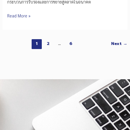
กระบวนการรับรองและการขยายสู่ตลาดในอนาคต
จาก
Read More »
ห้อง
วิจัย
สู่
Post
ตลาด
1
2
…
6
Next
→
จริง!
pagination
FIBO–
EEI
เร่ง
ยก
ระดับ
เครื่อง
มือ
แพทย์
ไทย
เตรียม
พร้อม
ขึ้น