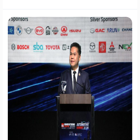
ส่ง
20
ผู้
แทน
อุตสาหกรรม
ไฟฟ้า
และ
อิเล็กทรอนิกส์
ศึกษา
Carbon
Neutrality
ที่
เกาหลีใต้
หนุน
เป้า
หมาย
Net
Zero