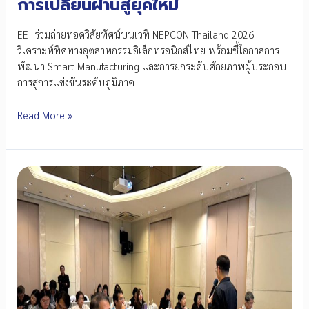
การเปลี่ยนผ่านสู่ยุคใหม่
EEI ร่วมถ่ายทอดวิสัยทัศน์บนเวที NEPCON Thailand 2026
วิเคราะห์ทิศทางอุตสาหกรรมอิเล็กทรอนิกส์ไทย พร้อมชี้โอกาสการ
พัฒนา Smart Manufacturing และการยกระดับศักยภาพผู้ประกอบ
การสู่การแข่งขันระดับภูมิภาค
NEPCON
Read More »
Thailand
2026
เปิด
เวที
ชี้
ทิศทาง
อุตสาหกรรม
อิเล็กทรอนิกส์
ไทย
สู่
Smart
Manufacturing