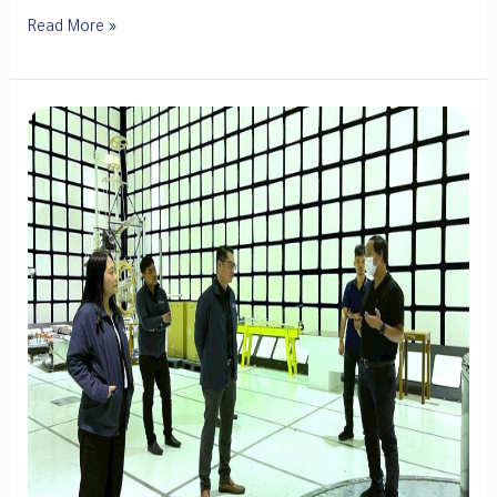
ยก
Read More »
ระดับ
มาตรฐาน
โคม
ไฟ
ถนน
LED
กรม
ทางหลวง
ชนบท
หารือ
EEI
ใช้
ข้อมูล
การ
ทดสอบ
สนับสนุน
แนวทาง
ขึ้น