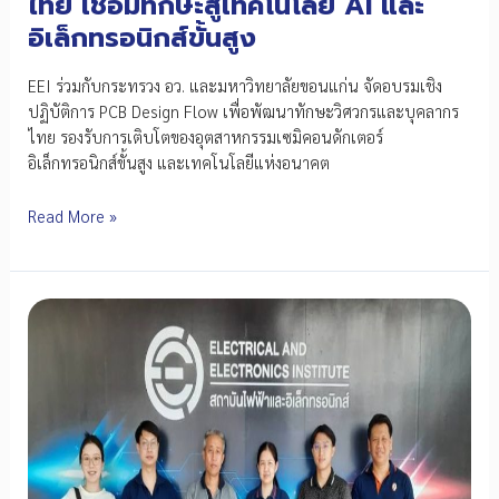
ไทย เชื่อมทักษะสู่เทคโนโลยี AI และ
อิเล็กทรอนิกส์ขั้นสูง
EEI ร่วมกับกระทรวง อว. และมหาวิทยาลัยขอนแก่น จัดอบรมเชิง
ปฏิบัติการ PCB Design Flow เพื่อพัฒนาทักษะวิศวกรและบุคลากร
ไทย รองรับการเติบโตของอุตสาหกรรมเซมิคอนดักเตอร์
อิเล็กทรอนิกส์ขั้นสูง และเทคโนโลยีแห่งอนาคต
เร่ง
Read More »
สร้าง
กำลัง
คน
PCB
Design
รองรับ
อุตสาหกรรม
เซ
มิ
คอนดักเตอร์
ไทย