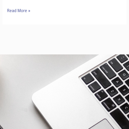
EEI
Read More »
เชื่อม
ความ
ร่วม
มือ
ไทย–
จีน
ด้าน
มาตรฐาน
และ
การ
รับรอง
ผลิตภัณฑ์
หนุน
ผู้
ประกอบ
การ
ไทย