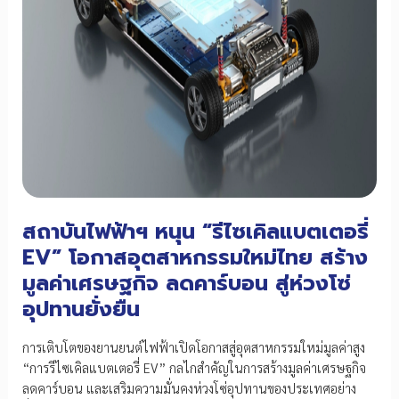
สถาบันไฟฟ้าฯ หนุน “รีไซเคิลแบตเตอรี่
EV” โอกาสอุตสาหกรรมใหม่ไทย สร้าง
มูลค่าเศรษฐกิจ ลดคาร์บอน สู่ห่วงโซ่
อุปทานยั่งยืน
การเติบโตของยานยนต์ไฟฟ้าเปิดโอกาสสู่อุตสาหกรรมใหม่มูลค่าสูง
“การรีไซเคิลแบตเตอรี่ EV” กลไกสำคัญในการสร้างมูลค่าเศรษฐกิจ
ลดคาร์บอน และเสริมความมั่นคงห่วงโซ่อุปทานของประเทศอย่าง