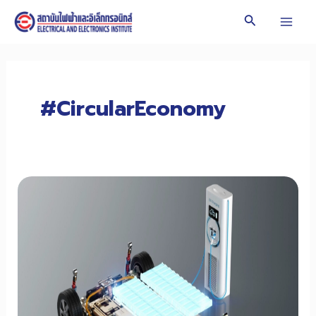
Skip
Search
to
Mai
content
Men
#CircularEconomy