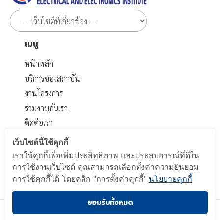
เมนู
หน้าหลัก
บริการของสถาบัน
งานโครงการ
ร่วมงานกับเรา
ติดต่อเรา
เอกสารที่เกี่ยวข้อง
เว็บไซต์นี้ใช้คุกกี้
เราใช้คุกกี้เพื่อเพิ่มประสิทธิภาพ และประสบการณ์ที่ดีใน
นโยบายส่วนบุคคล
การใช้งานเว็บไซต์ คุณสามารถเลือกตั้งค่าความยินยอม
นโยบาย Cookie
การใช้คุกกี้ได้ โดยคลิก "การตั้งค่าคุกกี้"
นโยบายคุกกี้
ยอมรับทั้งหมด
Copyright © 2023 Electrical and Electronics Institute.
All Right Reserved.