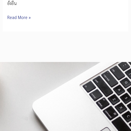
ยั่งยืน
สถาบัน
Read More »
ไฟ
ฟ้าฯ
หนุน
“รีไซเคิล
แบตเตอรี่
EV”
โอกาส
อุตสาหกรรม
ใหม่
ไทย
สร้าง
มูลค่า
เศรษฐกิจ
ลด
คาร์บอน
สู่