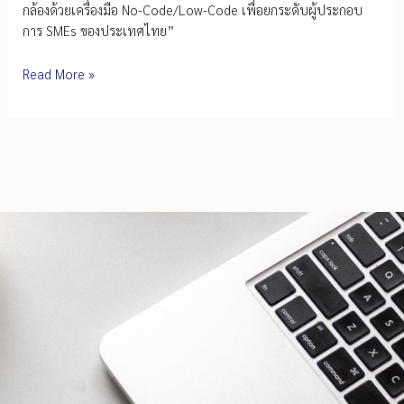
กล้องด้วยเครื่องมือ No-Code/Low-Code เพื่อยกระดับผู้ประกอบ
การ SMEs ของประเทศไทย”
EEI
Read More »
เปิด
เวที
ผู้ทรง
คุณวุฒิ
ร่วม
ขับ
เคลื่อน
หลักสูตร
และ
เทคโนโลยี
ต้นแบบ
ด้าน
AI
สมรรถนะ
สูง