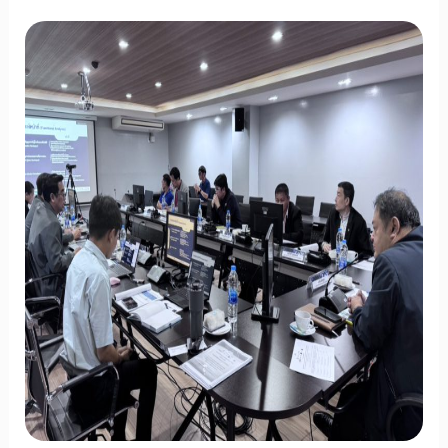
อิเล็กทรอนิกส์
จัด
กิจกรรม
“DEMO
Day
พลัง
สมรรถนะ
คน
สู่
ธุรกิจ
อัจฉริยะ”
ยก
ระดับ
กำลัง
คน
AI
เสริม
ขีด
ความ