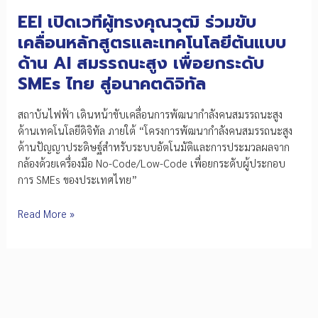
สามารถ
EEI เปิดเวทีผู้ทรงคุณวุฒิ ร่วมขับ
SMEs
ไทย
เคลื่อนหลักสูตรและเทคโนโลยีต้นแบบ
สู่
ด้าน AI สมรรถนะสูง เพื่อยกระดับ
ยุค
SMEs ไทย สู่อนาคตดิจิทัล
อุตสาหกรรม
อัจฉริยะ
สถาบันไฟฟ้า เดินหน้าขับเคลื่อนการพัฒนากำลังคนสมรรถนะสูง
ด้านเทคโนโลยีดิจิทัล ภายใต้ “โครงการพัฒนากำลังคนสมรรถนะสูง
ด้านปัญญาประดิษฐ์สำหรับระบบอัตโนมัติและการประมวลผลจาก
กล้องด้วยเครื่องมือ No-Code/Low-Code เพื่อยกระดับผู้ประกอบ
การ SMEs ของประเทศไทย”
EEI
Read More »
เปิด
เวที
ผู้ทรง
คุณวุฒิ
ร่วม
ขับ