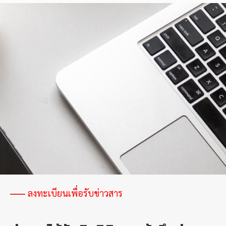
เคลื่อน
หลักสูตร
และ
เทคโนโลยี
ต้นแบบ
ด้าน
AI
สมรรถนะ
สูง
เพื่อ
ยก
ระดับ
SMEs
ไทย
สู่
อนาคต
ลงทะเบียนเพื่อรับข่าวสาร
ดิจิทัล