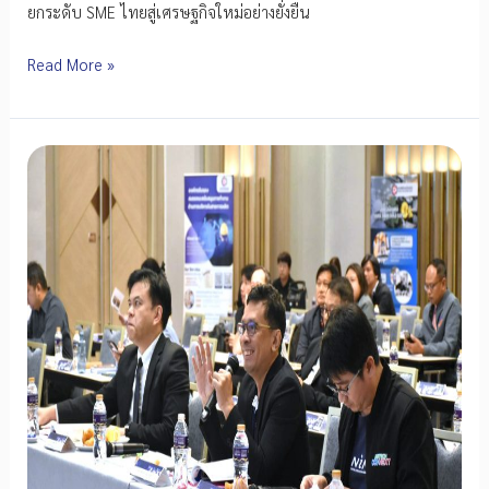
ยกระดับ SME ไทยสู่เศรษฐกิจใหม่อย่างยั่งยืน
EEI
Read More »
ชี้
3
โอกาส
ทอง
อุตสาหกรรม
E&E
ไทย
รับ
แรง
หนุน
AI–
Semiconductor–
Trade
War
ดัน
SME