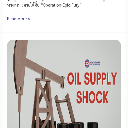
ทางทหารภายใต้ชื่อ “Operation-Epic-Fury”
วิเคราะห์
Read More »
ผลก
ระ
ทบ
เชิง
ยุทธศาสตร์
จาก
ปฏิบัติ
การ
“Operation
Epic
Fury”
ต่อ
โครงสร้าง
อุตสาหกรรม
เครื่อง
ใช้