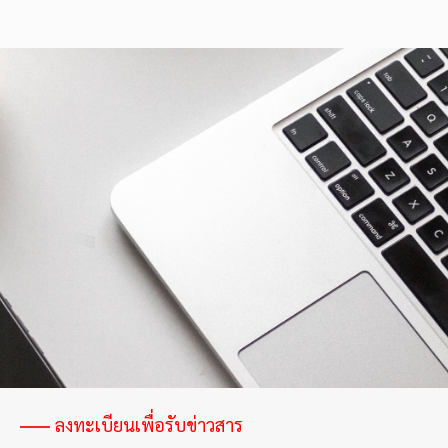
กำไร
ที่
หาย
ไป
ของ
อุตสาหกรรม
ไฟฟ้า
และ
อิเล็กทรอนิกส์
ไทย
ลงทะเบียนเพื่อรับข่าวสาร