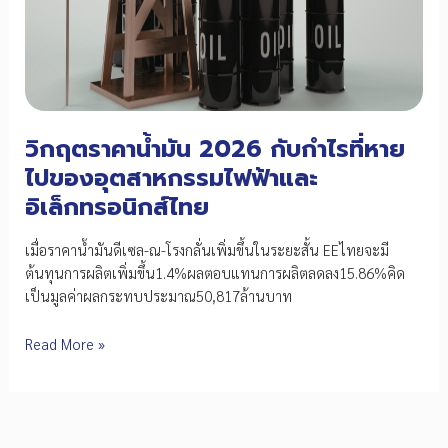
ไฟฟ้า
และ
อิเล็กทรอนิกส์
ไทย
ประจำ
ปี
วิกฤตราคาน้ำมัน 2026 กับกำไรที่หาย
2026
ไปของอุตสาหกรรมไฟฟ้าและ
อิเล็กทรอนิกส์ไทย
เมื่อราคาน้ำมันดีเซล-ณ-โรงกลั่นเพิ่มขึ้นในระยะสั้น EEไทยจะมี
ต้นทุนการผลิตเพิ่มขึ้น1.4%ผลตอบแทนการผลิตลดลง15.86%คิด
เป็นมูลค่าผลกระทบประมาณ50,817ล้านบาท
วิกฤต
Read More »
ราคา
น้ำมัน
2026
กับ