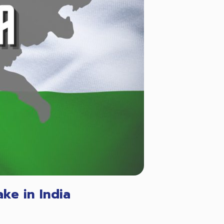
ake in India