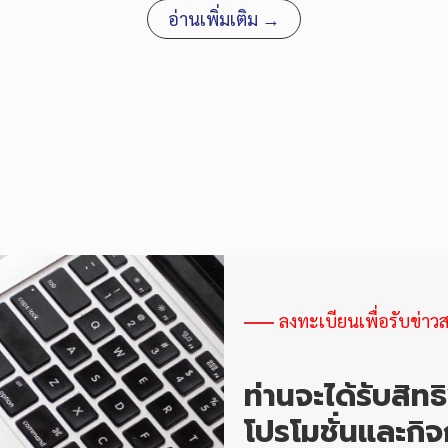
อ่านเพิ่มเติม →
ลงทะเบียนเพื่อรับข่าว
ท่านจะได้รับสิทธ
โปรโมชั่นและก