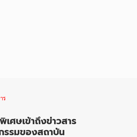
สาร
ิพิเศษเข้าถึงข่าวสาร
ิจกรรมของสถาบัน