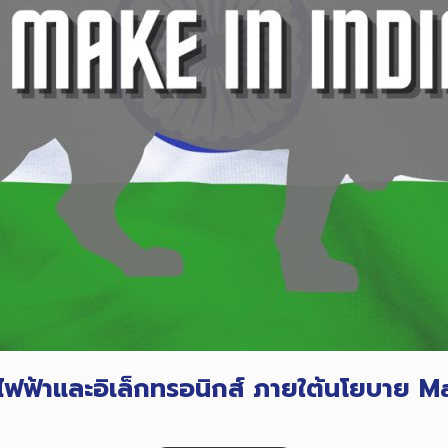
ฟฟ้าและอิเล็กทรอนิกส์ ภายใต้นโยบาย M