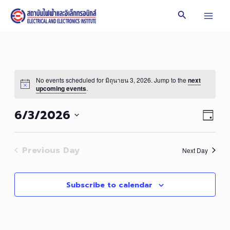
Skip
Search
to
Mai
content
Men
No events scheduled for มิถุนายน 3, 2026. Jump to the
next
upcoming events
.
Vie
Even
6/3/2026
Day
Vie
Navi
Select
Navi
date.
Previous Day
Next Day
Subscribe to calendar