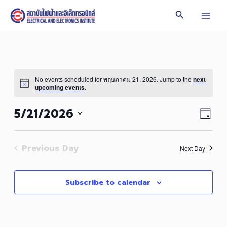
Skip
Search
to
Mai
content
Men
No events scheduled for พฤษภาคม 21, 2026. Jump to the
next
upcoming events
.
Vie
Even
5/21/2026
Day
Vie
Navi
Select
Navi
date.
Previous Day
Next Day
Subscribe to calendar