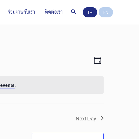
Search
ร่วมงานกับเรา
ติดต่อเรา
TH
EN
Views
Event
Day
Views
Navig
 events
.
Naviga
Next Day