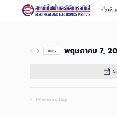
Skip
to
เกี่ยวกับ
content
พฤษภาคม 7, 2
Today
Select
date.
No
Previous Day