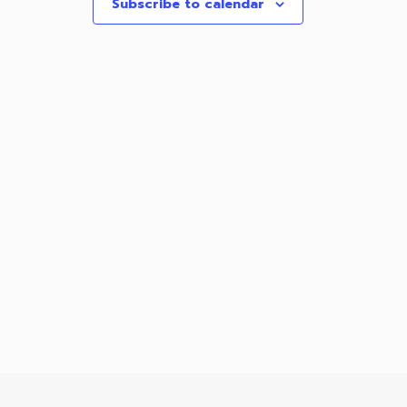
Subscribe to calendar