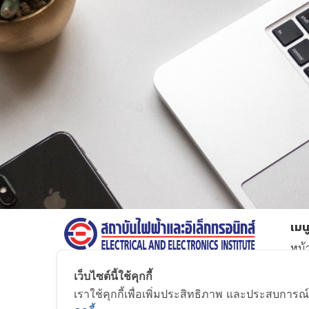
เมน
หน้
บริ
เว็บไซต์นี้ใช้คุกกี้
งาน
เราใช้คุกกี้เพื่อเพิ่มประสิทธิภาพ และประสบการณ์