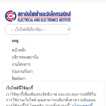
เมนู
หน้าหลัก
บริการของสถาบัน
งานโครงการ
ร่วมงานกับเรา
ติดต่อเรา
เอกสารที่เกี่ยวข้อง
เว็บไซต์นี้ใช้คุกกี้
เราใช้คุกกี้เพื่อเพิ่มประสิทธิภาพ และประสบการณ์ที่ดีใน
นโยบายส่วนบุคคล
การใช้งานเว็บไซต์ คุณสามารถเลือกตั้งค่าความยินยอม
นโยบาย Cookie
การใช้คุกกี้ได้ โดยคลิก "การตั้งค่าคุกกี้"
นโยบายคุกกี้