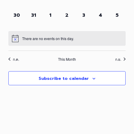
events,
events,
events,
events,
events,
events,
events,
0
0
0
0
0
0
0
30
31
1
2
3
4
5
events,
events,
events,
events,
events,
events,
events,
There are no events on this day.
ก.ค.
This Month
ก.ย.
Subscribe to calendar