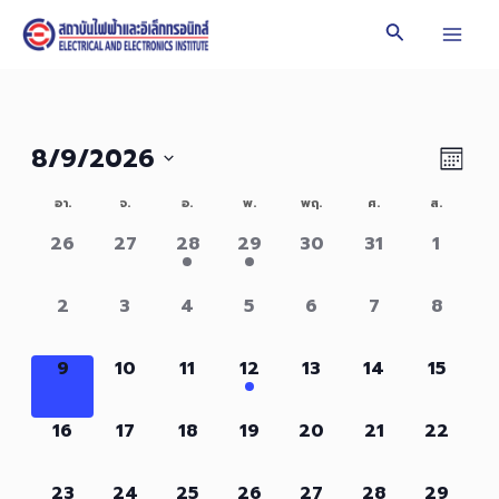
Skip
Search
to
Mai
content
Men
Vie
Even
8/9/2026
Mont
Vie
Navi
Select
Calendar
อา.
จ.
อ.
พ.
พฤ.
ศ.
ส.
Navi
date.
of
0
0
1
1
0
0
0
26
27
28
29
30
31
1
events,
events,
event,
event,
events,
events,
events
Events
0
0
0
0
0
0
0
2
3
4
5
6
7
8
events,
events,
events,
events,
events,
events,
events,
0
0
0
1
0
0
0
9
10
11
12
13
14
15
events,
events,
events,
event,
events,
events,
events,
0
0
0
0
0
0
0
16
17
18
19
20
21
22
events,
events,
events,
events,
events,
events,
events,
0
0
0
0
0
0
0
23
24
25
26
27
28
29