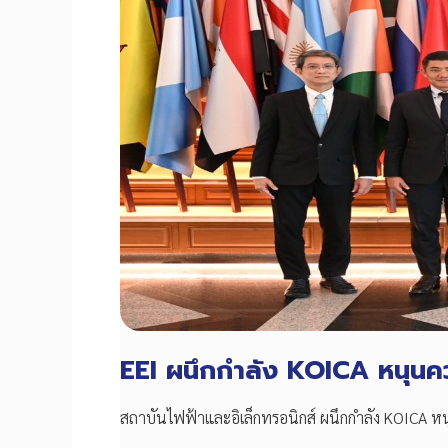
EEI ผนึกกำลัง KOICA หนุนค
สถาบันไฟฟ้าและอิเล็กทรอนิกส์ ผนึกกำลัง KOICA 