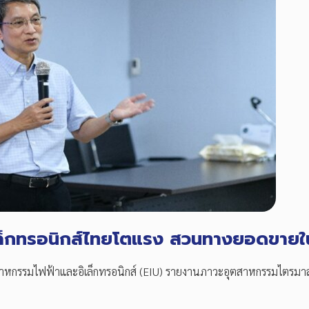
เล็กทรอนิกส์ไทยโตแรง สวนทางยอดขายใ
ตสาหกรรมไฟฟ้าและอิเล็กทรอนิกส์ (EIU) รายงานภาวะอุตสาหกรรมไตรมาส 