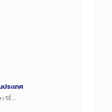
นประเทศ
2 ปีนี้ ….