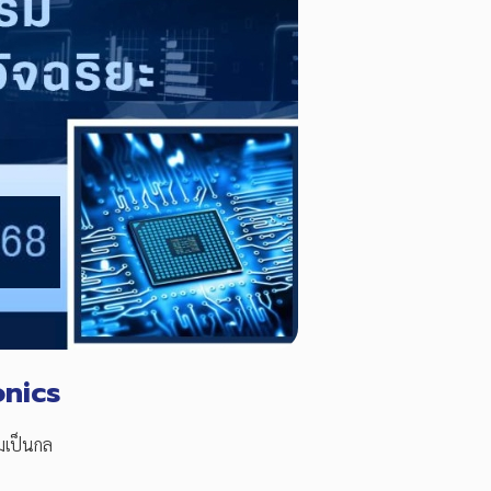
nics
ามเป็นกล