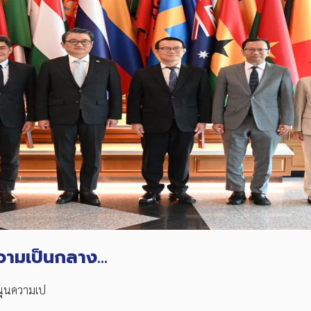
วามเป็นกลาง…
หนุนความเป