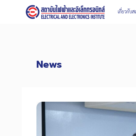
Skip
to
เกี่ยวกับ
content
News