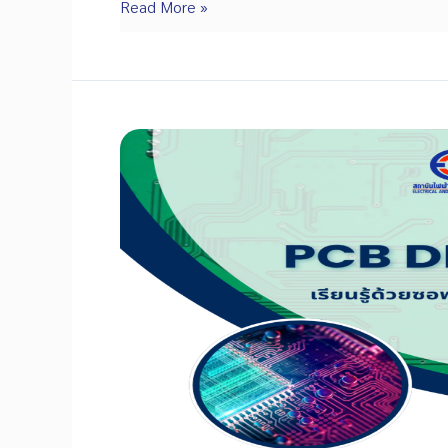
FocusGroup-
Read More »
SmartElectronics