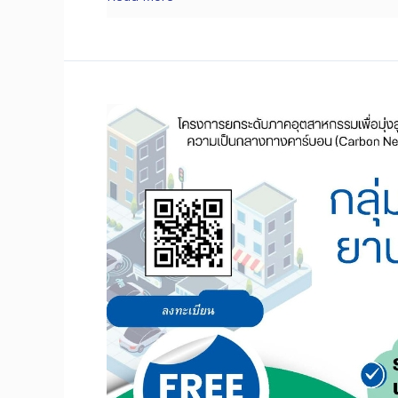
ไฟ
ฟ้าฯ
เผย
ส่ง
ออก
อิเล็กทรอนิกส์
ไทย
โต
แรง
สวน
ทาง
ยอด
ขาย
ใน
ประเทศ