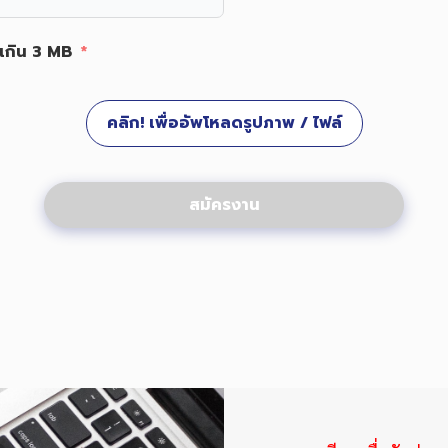
กิน 3 MB
คลิก! เพื่ออัพโหลดรูปภาพ / ไฟล์
สมัครงาน