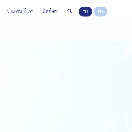
Search
ร่วมงานกับเรา
ติดต่อเรา
TH
EN