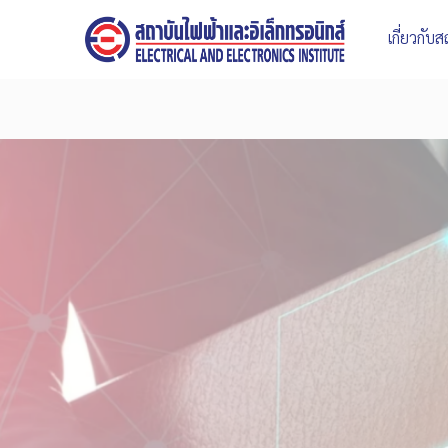
Skip
to
เกี่ยวกับ
content