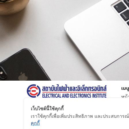
เมน
หน้
บริ
เว็บไซต์นี้ใช้คุกกี้
งาน
เราใช้คุกกี้เพื่อเพิ่มประสิทธิภาพ และประสบการณ์
ร่ว
คุกกี้