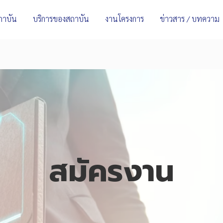
สถาบัน
บริการของสถาบัน
งานโครงการ
ข่าวสาร / บทความ
สมัครงาน