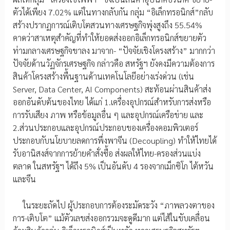
ตัวได้เพียง 7.02% แต่ในทางกลับกัน กลุ่ม “อิเล็กทรอนิกส์”กลับ
สร้างปรากฏการณ์เติบโตสวนทางเศรษฐกิจพุ่งสูงถึง 55.54%
คาดว่าสาเหตุสำคัญที่ทำให้ยอดส่งออกอิเล็กทรอนิกส์ขยายตัว
ท่ามกลางเศรษฐกิจขาลง มาจาก- “ปัจจัยเชิงโครงสร้าง” มากกว่า
ปัจจัยด้านวัฏจักรเศรษฐกิจ กล่าวคือ สหรัฐฯ ยังคงมีความต้องการ
สินค้าโครงสร้างพื้นฐานด้านเทคโนโลยีอย่างเร่งด่วน (เช่น
Server, Data Center, AI Components) สะท้อนผ่านสินค้าส่ง
ออกอันดับต้นของไทย ได้แก่ 1.เครื่องอุปกรณ์สำหรับการส่งหรือ
การรับเสียง ภาพ หรือข้อมูลอื่น ๆ และอุปกรณ์เครือข่าย และ
2.ส่วนประกอบและอุปกรณ์ประกอบของเครื่องคอมพิวเตอร์
ประกอบกับนโยบายลดการพึ่งพาจีน (Decoupling) ทำให้ไทยได้
รับอานิสงส์จากการย้ายคำสั่งซื้อ ส่งผลให้ไทย-ครองส่วนแบ่ง
ตลาด ในสหรัฐฯ ได้ถึง 5% เป็นอันดับ 4 รองจากเม็กซิโก ไต้หวัน
และจีน
ในระยะถัดไป ผู้ประกอบการต้องระมัดระวัง “ภาพลวงตาของ
การ-เติบโต” แม้ตัวเลขส่งออกรวมจะดูดีมาก แต่ไส้ในขับเคลื่อน