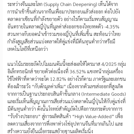
ระหว่างจีนและโลก (Supply Chain Deepening) เห็นได้จาก
การนำเข้าชิ้นส่วนจากจีนเพื่อมาประกอบแล้วส่งออก ต่อไปยัง
ตลาดอาเซียนที่กำลังขยายตัว อย่างไรก็ตามเริ่มพบสัญญาณ
อันตรายในตลาดญี่ปุ่นที่มูลค่าส่งออกของไทยหดตัว -4.35%
สวนทางกับยอดนำเข้ารวมของญี่ปุ่นที่เพิ่มขึ้น สะท้อนว่าไทย
กำลังสูญเสียส่วนแบ่งตลาดให้คู่แข่งที่มีต้นทุนต่ำกว่าหรือมี
เทคโนโลยีที่เหนือกว่า
แนวโน้มระยะถัดไปโมเมนตัมนี้จะส่งผลให้ไตรมาส 4/2025 กลุ่ม
อิเล็กทรอนิกส์ ขยายตัวต่อเนื่องที่ 36.52% แซงหน้ากลุ่มเครื่อง
ใช้ไฟฟ้าที่คาดว่าจะโต 12.82% อย่างไรก็ตาม ภาครัฐและเอกชน
ต้องเฝ้าระวัง “กับดักมูลค่าเพิ่ม” เนื่องจากตัวเลขส่งออกที่สูงเกิด
จากการเป็นฐานประกอบสินค้าขั้นกลาง (Intermediate Goods)
และเริ่มเห็นสัญญาณการเสียส่วนแบ่งตลาดในญี่ปุ่นให้กับคู่แข่งที่
มีต้นทุนต่ำกว่า ดังนั้นโจทย์สำคัญถัดไปคือการยกระดับจากการ
“รับจ้างประกอบ” สู่การผลิตสินค้า “High Value-Added” เพื่อ
ลดความเสี่ยงจากการพึ่งพาห่วงโซ่อุปทานจีนที่มากเกินไป และ
สร้างความยั่งยืนเมื่อกระแสย้ายฐานผลิตเริ่มนิ่ง