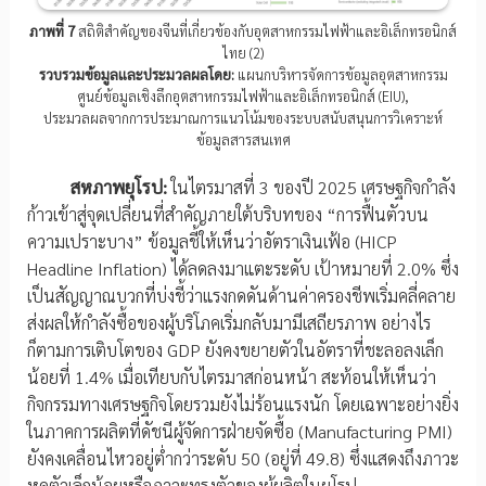
ภาพที่ 7
สถิติสำคัญของจีนที่เกี่ยวข้องกับอุตสาหกรรมไฟฟ้าและอิเล็กทรอนิกส์
ไทย (2)
รวบรวมข้อมูลและประมวลผลโดย:
แผนกบริหารจัดการข้อมูลอุตสาหกรรม
ศูนย์ข้อมูลเชิงลึกอุตสาหกรรมไฟฟ้าและอิเล็กทรอนิกส์ (EIU),
ประมวลผลจากการประมาณการแนวโน้มของระบบสนับสนุนการวิเคราะห์
ข้อมูลสารสนเทศ
สหภาพยุโรป:
ในไตรมาสที่ 3 ของปี 2025 เศรษฐกิจกำลัง
ก้าวเข้าสู่จุดเปลี่ยนที่สำคัญภายใต้บริบทของ “การฟื้นตัวบน
ความเปราะบาง” ข้อมูลชี้ให้เห็นว่าอัตราเงินเฟ้อ (HICP
Headline Inflation) ได้ลดลงมาแตะระดับ เป้าหมายที่ 2.0% ซึ่ง
เป็นสัญญาณบวกที่บ่งชี้ว่าแรงกดดันด้านค่าครองชีพเริ่มคลี่คลาย
ส่งผลให้กำลังซื้อของผู้บริโภคเริ่มกลับมามีเสถียรภาพ อย่างไร
ก็ตามการเติบโตของ GDP ยังคงขยายตัวในอัตราที่ชะลอลงเล็ก
น้อยที่ 1.4% เมื่อเทียบกับไตรมาสก่อนหน้า สะท้อนให้เห็นว่า
กิจกรรมทางเศรษฐกิจโดยรวมยังไม่ร้อนแรงนัก โดยเฉพาะอย่างยิ่ง
ในภาคการผลิตที่ดัชนีผู้จัดการฝ่ายจัดซื้อ (Manufacturing PMI)
ยังคงเคลื่อนไหวอยู่ต่ำกว่าระดับ 50 (อยู่ที่ 49.8) ซึ่งแสดงถึงภาวะ
หดตัวเล็กน้อยหรือภาวะทรงตัวของผู้ผลิตในยุโรป