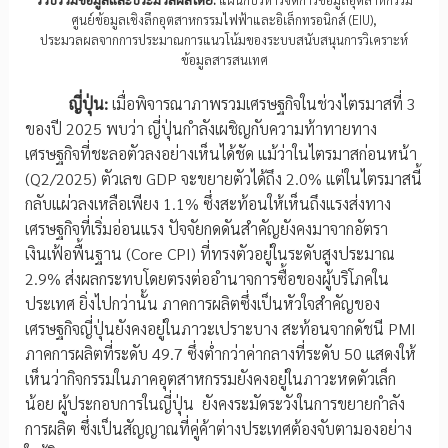
ศูนย์ข้อมูลเชิงลึกอุตสาหกรรมไฟฟ้าและอิเล็กทรอนิกส์ (EIU),
ประมวลผลจากการประมาณการแนวโน้มของระบบสนับสนุนการวิเคราะห์
ข้อมูลสารสนเทศ
ญี่ปุ่น:
เมื่อพิจารณาภาพรวมเศรษฐกิจในช่วงไตรมาสที่ 3
ของปี 2025 พบว่า ญี่ปุ่นกำลังเผชิญกับความท้าทายทาง
เศรษฐกิจที่ชะลอตัวลงอย่างเห็นได้ชัด แม้ว่าในไตรมาสก่อนหน้า
(Q2/2025) ตัวเลข GDP จะขยายตัวได้ถึง 2.0% แต่ในไตรมาสนี้
กลับแผ่วลงเหลือเพียง 1.1% ซึ่งสะท้อนให้เห็นถึงแรงส่งทาง
เศรษฐกิจที่เริ่มอ่อนแรง ปัจจัยกดดันสำคัญยังคงมาจากอัตรา
เงินเฟ้อพื้นฐาน (Core CPI) ที่ทรงตัวอยู่ในระดับสูงประมาณ
2.9% ส่งผลกระทบโดยตรงต่ออำนาจการซื้อของผู้บริโภคใน
ประเทศ ยิ่งไปกว่านั้น ภาคการผลิตซึ่งเป็นหัวใจสำคัญของ
เศรษฐกิจญี่ปุ่นยังคงอยู่ในภาวะเปราะบาง สะท้อนจากดัชนี PMI
ภาคการผลิตที่ระดับ 49.7 ซึ่งต่ำกว่าค่ากลางที่ระดับ 50 แสดงให้
เห็นว่ากิจกรรมในภาคอุตสาหกรรมยังคงอยู่ในภาวะหดตัวเล็ก
น้อย ผู้ประกอบการในญี่ปุ่น ยังคงระมัดระวังในการขยายกำลัง
การผลิต ซึ่งเป็นสัญญาณที่คู่ค้าต่างประเทศต้องจับตามองอย่าง