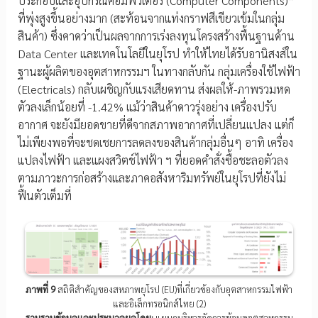
ประกอบและอุปกรณ์คอมพิวเตอร์ (Computer Components)”
ที่พุ่งสูงขึ้นอย่างมาก (สะท้อนจากแท่งกราฟสีเขียวเข้มในกลุ่ม
สินค้า) ซึ่งคาดว่าเป็นผลจากการเร่งลงทุนโครงสร้างพื้นฐานด้าน
Data Center และเทคโนโลยีในยุโรป ทำให้ไทยได้รับอานิสงส์ใน
ฐานะผู้ผลิตของอุตสาหกรรมฯ ในทางกลับกัน กลุ่มเครื่องใช้ไฟฟ้า
(Electricals) กลับเผชิญกับแรงเสียดทาน ส่งผลให้-ภาพรวมหด
ตัวลงเล็กน้อยที่ -1.42% แม้ว่าสินค้าดาวรุ่งอย่าง เครื่องปรับ
อากาศ จะยังมียอดขายที่ดีจากสภาพอากาศที่เปลี่ยนแปลง แต่ก็
ไม่เพียงพอที่จะชดเชยการลดลงของสินค้ากลุ่มอื่นๆ อาทิ เครื่อง
แปลงไฟฟ้า และแผงสวิตช์ไฟฟ้า ฯ ที่ยอดคำสั่งซื้อชะลอตัวลง
ตามภาวะการก่อสร้างและภาคอสังหาริมทรัพย์ในยุโรปที่ยังไม่
ฟื้นตัวเต็มที่
ภาพที่ 9
สถิติสำคัญของสหภาพยุโรป (EU)ที่เกี่ยวข้องกับอุตสาหกรรมไฟฟ้า
และอิเล็กทรอนิกส์ไทย (2)
รวบรวมข้อมูลและประมวลผลโดย:
แผนกบริหารจัดการข้อมูลอุตสาหกรรม