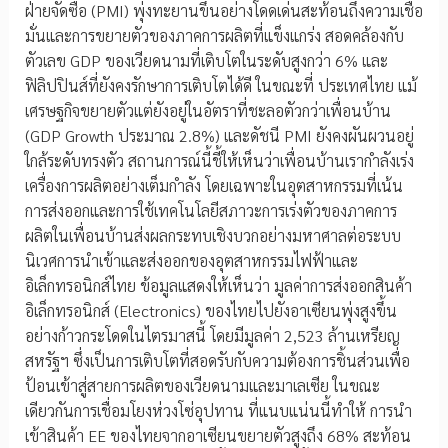
ฝ่ายจัดซื้อ (PMI) พุ่งทะยานขึ้นอย่างโดดเด่นสะท้อนถึงความเชื่อ
มั่นและการขยายตัวของภาคการผลิตที่แข็งแกร่ง สอดคล้องกับ
ตัวเลข GDP ของเวียดนามที่เติบโตในระดับสูงกว่า 6% และ
ฟิลิปปินส์ที่ยังคงรักษาการเติบโตได้ดี ในขณะที่ ประเทศไทย แม้
เศรษฐกิจขยายตัวแต่ยังอยู่ในอัตราที่ชะลอตัวกว่าเพื่อนบ้าน
(GDP Growth ประมาณ 2.8%) และดัชนี PMI ยังคงผันผวนอยู่
ใกล้ระดับทรงตัว สถานการณ์นี้ชี้ให้เห็นว่าเพื่อนบ้านเรากำลังเร่ง
เครื่องการผลิตอย่างเต็มกำลัง โดยเฉพาะในอุตสาหกรรมที่เน้น
การส่งออกและการใช้เทคโนโลยีสภาวะการเร่งตัวของภาคการ
ผลิตในเพื่อนบ้านส่งผลกระทบเชิงบวกอย่างมหาศาลต่อระบบ
นิเวศการนำเข้าและส่งออกของอุตสาหกรรมไฟฟ้าและ
อิเล็กทรอนิกส์ไทย ข้อมูลแสดงให้เห็นว่า มูลค่าการส่งออกสินค้า
อิเล็กทรอนิกส์ (Electronics) ของไทยไปยังอาเซียนพุ่งสูงขึ้น
อย่างก้าวกระโดดในไตรมาสนี้ โดยมีมูลค่า 2,523 ล้านเหรียญ
สหรัฐฯ ซึ่งเป็นการเติบโตที่สอดรับกับความต้องการชิ้นส่วนเพื่อ
ป้อนเข้าสู่สายการผลิตของเวียดนามและมาเลเซีย ในขณะ
เดียวกันการเชื่อมโยงห่วงโซ่อุปทาน ที่แนบแน่นนี้ทำให้ การนำ
เข้าสินค้า EE ของไทยจากอาเซียนขยายตัวสูงถึง 68% สะท้อน