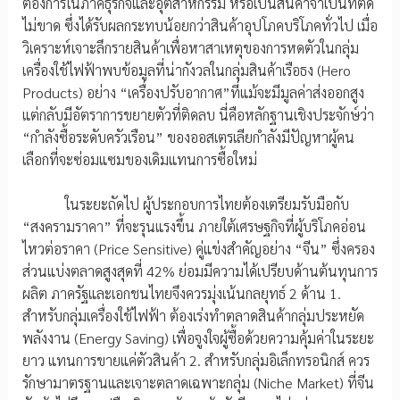
ต้องการในภาคธุรกิจและอุตสาหกรรม หรือเป็นสินค้าจำเป็นที่ตัด
ไม่ขาด ซึ่งได้รับผลกระทบน้อยกว่าสินค้าอุปโภคบริโภคทั่วไป เมื่อ
วิเคราะห์เจาะลึกรายสินค้าเพื่อหาสาเหตุของการหดตัวในกลุ่ม
เครื่องใช้ไฟฟ้าพบข้อมูลที่น่ากังวลในกลุ่มสินค้าเรือธง (Hero
Products) อย่าง “เครื่องปรับอากาศ”ที่แม้จะมีมูลค่าส่งออกสูง
แต่กลับมีอัตราการขยายตัวที่ติดลบ นี่คือหลักฐานเชิงประจักษ์ว่า
“กำลังซื้อระดับครัวเรือน” ของออสเตรเลียกำลังมีปัญหาผู้คน
เลือกที่จะซ่อมแซมของเดิมแทนการซื้อใหม่
ในระยะถัดไป ผู้ประกอบการไทยต้องเตรียมรับมือกับ
“สงครามราคา” ที่จะรุนแรงขึ้น ภายใต้เศรษฐกิจที่ผู้บริโภคอ่อน
ไหวต่อราคา (Price Sensitive) คู่แข่งสำคัญอย่าง “จีน” ซึ่งครอง
ส่วนแบ่งตลาดสูงสุดที่ 42% ย่อมมีความได้เปรียบด้านต้นทุนการ
ผลิต ภาครัฐและเอกชนไทยจึงควรมุ่งเน้นกลยุทธ์ 2 ด้าน 1.
สำหรับกลุ่มเครื่องใช้ไฟฟ้า ต้องเร่งทำตลาดสินค้ากลุ่มประหยัด
พลังงาน (Energy Saving) เพื่อจูงใจผู้ซื้อด้วยความคุ้มค่าในระยะ
ยาว แทนการขายแค่ตัวสินค้า 2. สำหรับกลุ่มอิเล็กทรอนิกส์ ควร
รักษามาตรฐานและเจาะตลาดเฉพาะกลุ่ม (Niche Market) ที่จีน