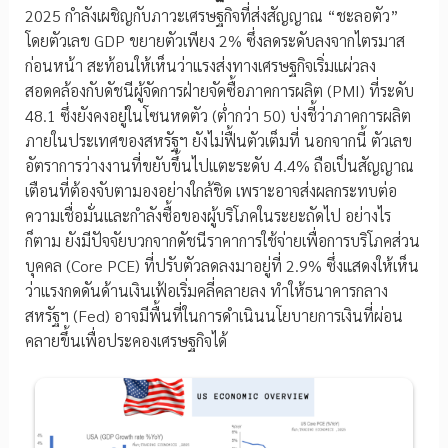
2025 กำลังเผชิญกับภาวะเศรษฐกิจที่ส่งสัญญาณ “ชะลอตัว”
โดยตัวเลข GDP ขยายตัวเพียง 2% ซึ่งลดระดับลงจากไตรมาส
ก่อนหน้า สะท้อนให้เห็นว่าแรงส่งทางเศรษฐกิจเริ่มแผ่วลง
สอดคล้องกับดัชนีผู้จัดการฝ่ายจัดซื้อภาคการผลิต (PMI) ที่ระดับ
48.1 ซึ่งยังคงอยู่ในโซนหดตัว (ต่ำกว่า 50) บ่งชี้ว่าภาคการผลิต
ภายในประเทศของสหรัฐฯ ยังไม่ฟื้นตัวเต็มที่ นอกจากนี้ ตัวเลข
อัตราการว่างงานที่ขยับขึ้นไปแตะระดับ 4.4% ถือเป็นสัญญาณ
เตือนที่ต้องจับตามองอย่างใกล้ชิด เพราะอาจส่งผลกระทบต่อ
ความเชื่อมั่นและกำลังซื้อของผู้บริโภคในระยะถัดไป อย่างไร
ก็ตาม ยังมีปัจจัยบวกจากดัชนีราคาการใช้จ่ายเพื่อการบริโภคส่วน
บุคคล (Core PCE) ที่ปรับตัวลดลงมาอยู่ที่ 2.9% ซึ่งแสดงให้เห็น
ว่าแรงกดดันด้านเงินเฟ้อเริ่มคลี่คลายลง ทำให้ธนาคารกลาง
สหรัฐฯ (Fed) อาจมีพื้นที่ในการดำเนินนโยบายการเงินที่ผ่อน
คลายขึ้นเพื่อประคองเศรษฐกิจได้