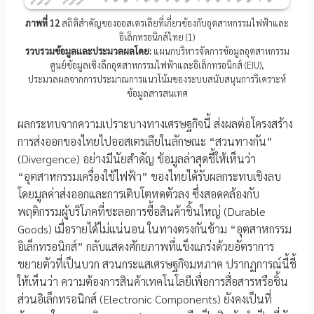
ภาพที่ 12
สถิติสำคัญของออสเตรเลียที่เกี่ยวข้องกับอุตสาหกรรมไฟฟ้าและ
อิเล็กทรอนิกส์ไทย (1)
รวบรวมข้อมูลและประมวลผลโดย:
แผนกบริหารจัดการข้อมูลอุตสาหกรรม
ศูนย์ข้อมูลเชิงลึกอุตสาหกรรมไฟฟ้าและอิเล็กทรอนิกส์ (EIU),
ประมวลผลจากการประมาณการแนวโน้มของระบบสนับสนุนการวิเคราะห์
ข้อมูลสารสนเทศ
ผลกระทบจากความเปราะบางทางเศรษฐกิจนี้ ส่งผลต่อโครงสร้าง
การส่งออกของไทยไปออสเตรเลียในลักษณะ “สวนทางกัน”
(Divergence) อย่างมีนัยสำคัญ ข้อมูลล่าสุดชี้ให้เห็นว่า
“อุตสาหกรรมเครื่องใช้ไฟฟ้า” ของไทยได้รับผลกระทบเชิงลบ
โดยมูลค่าส่งออกและการเติบโตหดตัวลง ซึ่งสอดคล้องกับ
พฤติกรรมผู้บริโภคที่ชะลอการซื้อสินค้าชิ้นใหญ่ (Durable
Goods) เมื่อรายได้ไม่แน่นอน ในทางตรงกันข้าม “อุตสาหกรรม
อิเล็กทรอนิกส์” กลับแสดงศักยภาพที่แข็งแกร่งด้วยอัตราการ
ขยายตัวที่เป็นบวก สวนกระแสเศรษฐกิจมหภาค ปรากฏการณ์นี้ชี้
ให้เห็นว่า ความต้องการสินค้าเทคโนโลยีเพื่อการสื่อสารหรือชิ้น
ส่วนอิเล็กทรอนิกส์ (Electronic Components) ยังคงเป็นที่