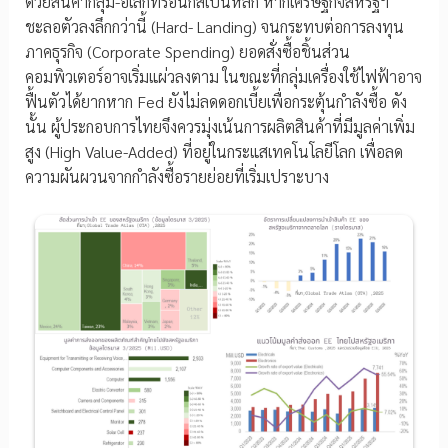
ด้วยสินค้ากลุ่ม-อิเล็กทรอนิกส์เป็นหลัก หากเศรษฐกิจสหรัฐฯ
ชะลอตัวลงลึกกว่านี้ (Hard- Landing) จนกระทบต่อการลงทุน
ภาคธุรกิจ (Corporate Spending) ยอดสั่งซื้อชิ้นส่วน
คอมพิวเตอร์อาจเริ่มแผ่วลงตาม ในขณะที่กลุ่มเครื่องใช้ไฟฟ้าอาจ
ฟื้นตัวได้ยากหาก Fed ยังไม่ลดดอกเบี้ยเพื่อกระตุ้นกำลังซื้อ ดัง
นั้น ผู้ประกอบการไทยจึงควรมุ่งเน้นการผลิตสินค้าที่มีมูลค่าเพิ่ม
สูง (High Value-Added) ที่อยู่ในกระแสเทคโนโลยีโลก เพื่อลด
ความผันผวนจากกำลังซื้อรายย่อยที่เริ่มเปราะบาง