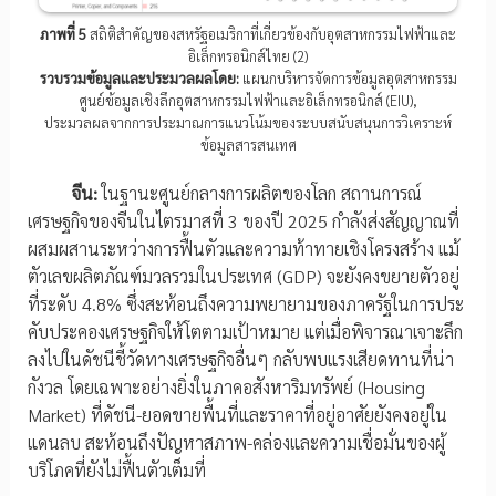
ภาพที่ 5
สถิติสำคัญของสหรัฐอเมริกาที่เกี่ยวข้องกับอุตสาหกรรมไฟฟ้าและ
อิเล็กทรอนิกส์ไทย (2)
รวบรวมข้อมูลและประมวลผลโดย:
แผนกบริหารจัดการข้อมูลอุตสาหกรรม
ศูนย์ข้อมูลเชิงลึกอุตสาหกรรมไฟฟ้าและอิเล็กทรอนิกส์ (EIU),
ประมวลผลจากการประมาณการแนวโน้มของระบบสนับสนุนการวิเคราะห์
ข้อมูลสารสนเทศ
จีน:
ในฐานะศูนย์กลางการผลิตของโลก สถานการณ์
เศรษฐกิจของจีนในไตรมาสที่ 3 ของปี 2025 กำลังส่งสัญญาณที่
ผสมผสานระหว่างการฟื้นตัวและความท้าทายเชิงโครงสร้าง แม้
ตัวเลขผลิตภัณฑ์มวลรวมในประเทศ (GDP) จะยังคงขยายตัวอยู่
ที่ระดับ 4.8% ซึ่งสะท้อนถึงความพยายามของภาครัฐในการประ
คับประคองเศรษฐกิจให้โตตามเป้าหมาย แต่เมื่อพิจารณาเจาะลึก
ลงไปในดัชนีชี้วัดทางเศรษฐกิจอื่นๆ กลับพบแรงเสียดทานที่น่า
กังวล โดยเฉพาะอย่างยิ่งในภาคอสังหาริมทรัพย์ (Housing
Market) ที่ดัชนี-ยอดขายพื้นที่และราคาที่อยู่อาศัยยังคงอยู่ใน
แดนลบ สะท้อนถึงปัญหาสภาพ-คล่องและความเชื่อมั่นของผู้
บริโภคที่ยังไม่ฟื้นตัวเต็มที่