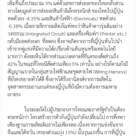
เพิ่มขึ้นถึงประมาณ 9% แต่ตัวเลขการส่งออกของไทยกลับสวน
ทางโดยมูลค่าการส่งออกสินค้าอิเล็กทรอนิกส์ ของไทยไปญี่ปุ่น
หดตัวลง -4.35% และสินค้าไฟฟ้า (Electricals) หดตัวลง
-0.38% เมื่อเจาะลึกรายผลิตภัณฑ์พบว่าสินค้าดาวรุ่งเดิมอย่าง
วงจรรวม (Integrated Circuit) และเครื่องพิมพ์ฯ (Printer etc.)
กลับมียอดส่งออก ที่ลดลง ซึ่งอาจเกิดจากการที่ญี่ปุ่นหันไปนำ
เข้าจากคู่แข่งที่มีความได้เปรียบด้านต้นทุนหรือเทคโนโลยี
มากกว่า ดังจะเห็นได้จากส่วนแบ่งตลาดที่จีนครองสัดส่วนถึง
42% ในขณะที่ไทยมีสัดส่วนเพียง 5% เท่านั้น อย่างไรก็ตามยังมี
สัญญาณบวกในกลุ่มสายไฟฟ้าและชุดสายไฟ (Wiring Harness)
ที่ยังคงขยายตัวได้ดี ซึ่งอาจได้รับอานิสงส์จากการผลิตใน
อุตสาหกรรมยานยนต์ของญี่ปุ่นที่ยังมีความต้องการเฉพาะ
เจาะจง
ในระยะถัดไปผู้ประกอบการไทยและภาครัฐจำเป็นต้อง
ตระหนักว่า โครงสร้างการค้ากับญี่ปุ่นกำลังเปลี่ยนไป การพึ่งพา
เพียงฐานการผลิตเดิมอาจไม่เพียงพอ เนื่องจากการแข่งขันจาก
จีนและไต้หวัน (ครองส่วนแบ่ง 15%) นั้นรุนแรงขึ้น การที่ญี่ปุ่น