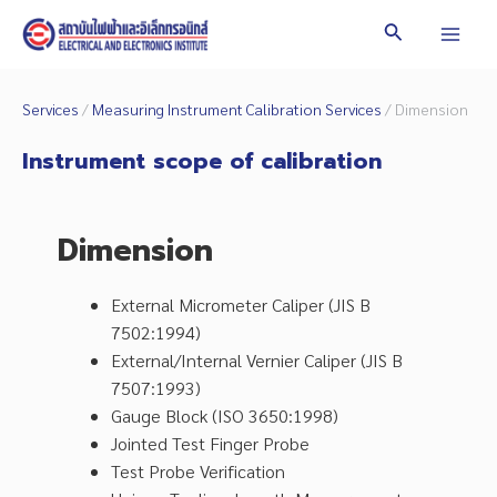
Skip
Search
to
Mai
content
Men
Services
/
Measuring Instrument Calibration Services
/ Dimension
Instrument scope of calibration
Dimension
External Micrometer Caliper (JIS B
7502:1994)
External/Internal Vernier Caliper (JIS B
7507:1993)
Gauge Block (ISO 3650:1998)
Jointed Test Finger Probe
Test Probe Verification